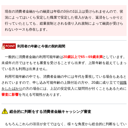
現在の消費者金融からの融資は年収の3分の1以上は受けられませんので、状
況によってはいくら安定した職業で安定した収入があり、返済をしっかりと
行っていたとしても、総量規制とされる借り入れ規制によって融資が受けら
れないケースも存在します。
利用者の年齢と今後の契約期間
一般的に消費者金融の利用可能年齢は
20歳以上で65～69歳未満
としています。
未成年の方ではそもそも審査を受けることすら出来ず、上限年齢を超えてしまっ
ている方も利用は出来ません。
利用可能年齢の中でも、消費者金融の中には年代を重視している場合もあると
されていますので、申し込み可能年齢の上限付近の方や、20歳に成り立てで
就職
をしたばかり
の方の場合には、上記の安定収入に疑問符が付くこともあるために
審査に影響
を与える可能性があります。
総合的に判断をする消費者金融キャッシング審査
もちろんこれらの項目が全てではなく、様々な角度から総合的に判断をしてい