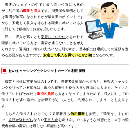
審査のウェイトの中でも最も高い位置にあるの
が、利用者の
職業と収入
です。消費者金融側として
は返済が確実になされるかが最重要のポイントです
から、安定して収入を得られる職業に就いている人
に対しては積極的にお金を貸し出します。
逆に、収入が高くとも
安定していない
と思われる
職業に就いている方は、審査が通らないことも考え
られます。返済は一括での支払いなら別ですが、基本的には継続しての返済を進
める必要がありますので、
安定して収入を得ているかが鍵
となるのです。
他のキャッシングやクレジットカードの利用履歴
職業と同様に
重要項目
の1つです。消費者金融側からすると、複数のキャッシ
ングを行っている状況は、返済の確実性を疑う大きな理由になります。たくさん
借りていればそれだけ
返済の負担
も大きくなってしまうためで、収入に対しての
借り入れが多い場合には計画性がない人として判断されてしまうこともありま
す。
もちろん借り入れだけでなく返済状況も
信用情報
を参照して確認をしますの
で、
返済が遅れがち
な方や
不足入金
を繰り返しているような状態だと、大手の消
費者金融の審査には通らない可能性が高いです。