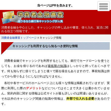
消費者金融を中心とした、キャッシングの申し込みや審査、借り入れ、返済に関
わる役立つ情報です。
消費者金融審査トップページ
» キャッシング情報
キャッシングを利用するなら知るべき便利な情報
消費者金融でキャッシングを利用するとしても、銀行でカードローンを使うと
しても、お金を借りるのであれば
最低限の知識
はしっかりと持っておくべきで
す。何も知らずに借りてしまうと後々で困る場合もありますので、事前知識は持
ってから借りるようにしなければなりません。
各社や各サービスのホームページ上にも様々な情報は掲載されていますが、実
際に利用した際の
デメリット
などについてはそこまで大きくは書かれていませ
ん。契約内容に関する情報は公式サイトが最も詳しいのは間違いありませんが、
それ以外のキャッシング関連の知識や情報は、
外部で仕入れる必要
があるので
す。