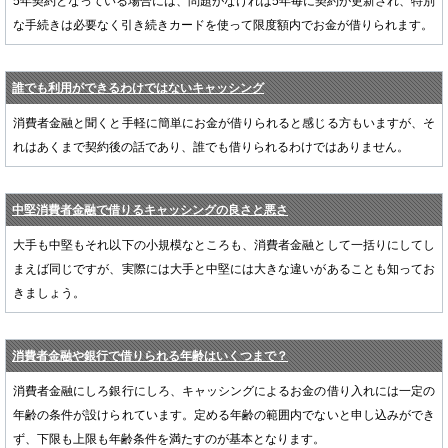
5年契約となっている場合には、問題がなければ5年毎に契約が更新され、特別
な手続きは必要なく引き続きカードを使って限度額内でお金が借りられます。
誰でも利用ができるわけではないキャッシング
消費者金融と聞くと手軽に簡単にお金が借りられると感じる方もいますが、そ
れはあくまで契約後の話であり、誰でも借りられるわけではありません。
中堅消費者金融で借りるキャッシングの良さと悪さ
大手も中堅もそれ以下の小規模なところも、消費者金融として一括りにしてし
まえば同じですが、実際には大手と中堅には大きな違いがあることも知ってお
きましょう。
消費者金融や銀行で借りられる年齢はいくつまで？
消費者金融にしろ銀行にしろ、キャッシングによるお金の借り入れには一定の
年齢の条件が設けられています。定める年齢の範囲内でないと申し込みができ
ず、下限も上限も年齢条件を満たすのが基本となります。