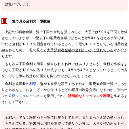
は無いでしょう。
一覧で見る金利の下限数値
上記の消費者金融一覧で下限の金利を見てみると、大手では5.0％を下回る数値
となっていますが、中堅以下の消費者金融でほとんどが5.0％を超える水準です。
中には金利が18.0％で固定されているところ、下限で18.0％としている消費者金
融もあるため、一覧で見ると
大手消費者金融の金利がいかに優れている
かが分か
ります。
もちろん下限金利で簡単に借りられるわけではありませんが、金利で比較をす
るなら下限が18.0％の借り入れ先よりも、4.5％や4.7％となっているところの方
が、借りる際の気持ちの面でも良いのではないでしょうか。
金利は返済時の
利息
に繋がる重要な項目であるため、消費者金融一覧でしっか
りと比較をしておき、どこから借りるとどの程度の利息負担になるのか、別ペー
ジの
返済シミュレーション
も活用しつつ、
計画的なキャッシング利用
を進めるよ
うにして下さい。
金利だけでなく限度額も一覧で比較をしておき、まとまった金額の借り入れ
を考えている、将来的な増額を期待して借りたい方は、大きな枠の用意も可