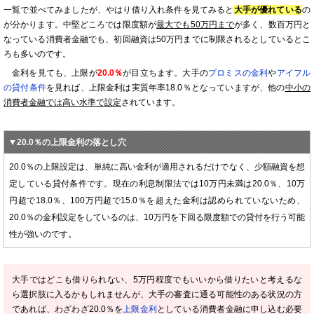
一覧で並べてみましたが、やはり借り入れ条件を見てみると
大手が優れている
の
が分かります。中堅どころでは限度額が
最大でも50万円まで
が多く、数百万円と
なっている消費者金融でも、初回融資は50万円までに制限されるとしているとこ
ろも多いのです。
金利を見ても、上限が
20.0％
が目立ちます。大手の
プロミスの金利
や
アイフル
の貸付条件
を見れば、上限金利は実質年率18.0％となっていますが、他の
中小の
消費者金融では高い水準で設定
されています。
▼20.0％の上限金利の落とし穴
20.0％の上限設定は、単純に高い金利が適用されるだけでなく、少額融資を想
定している貸付条件です。現在の利息制限法では10万円未満は20.0％、10万
円超で18.0％、100万円超で15.0％を超えた金利は認められていないため、
20.0％の金利設定をしているのは、10万円を下回る限度額での貸付を行う可能
性が強いのです。
大手ではどこも借りられない、5万円程度でもいいから借りたいと考えるな
ら選択肢に入るかもしれませんが、大手の審査に通る可能性のある状況の方
であれば、わざわざ20.0％を
上限金利
としている消費者金融に申し込む必要