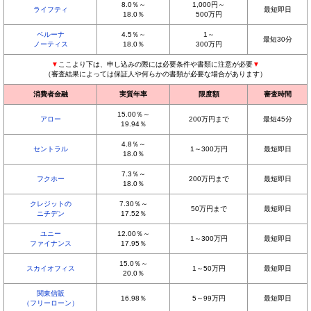
8.0％～
1,000円～
ライフティ
最短即日
18.0％
500万円
ベルーナ
4.5％～
1～
最短30分
ノーティス
18.0％
300万円
▼
ここより下は、申し込みの際には必要条件や書類に注意が必要
▼
（審査結果によっては保証人や何らかの書類が必要な場合があります）
消費者金融
実質年率
限度額
審査時間
15.00％～
アロー
200万円まで
最短45分
19.94％
4.8％～
セントラル
1～300万円
最短即日
18.0％
7.3％～
フクホー
200万円まで
最短即日
18.0％
クレジットの
7.30％～
50万円まで
最短即日
ニチデン
17.52％
ユニー
12.00％～
1～300万円
最短即日
ファイナンス
17.95％
15.0％～
スカイオフィス
1～50万円
最短即日
20.0％
関東信販
16.98％
5～99万円
最短即日
（フリーローン）