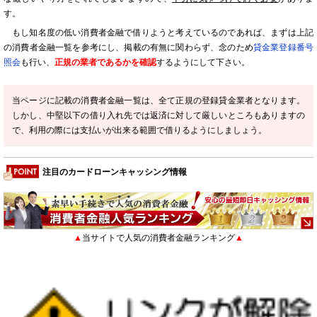
す。
もし知名度の低い消費者金融で借りようと考えているのであれば、まずは上記
の消費者金融一覧を参考にし、掲載の有無に関わらず、念のため
貸金業登録番号
照会
も行い、
正規の業者であるかを確認
するようにして下さい。
当ページに記載の消費者金融一覧は、全て正規の登録貸金業者となります。
しかし、中堅以下の借り入れ先では返済に対して厳しいところもありますの
で、利用の際には支払いが出来る範囲で借りるようにしましょう。
注目のカードローンキャッシング情報
▲
当サイトで人気の消費者金融ランキング
▲