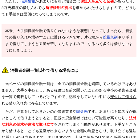
ただし、
信用情報
があまりにも弱い場合には
保証人を立てる必要
があったり、
5万円程度の借り入れでも
所得証明の提出
を求められたりもしますので、どうし
ても手続きは面倒になってしまうのです。
本来、大手消費者金融で借りられないような状態になってしまったら、新規
での借り入れを増やすことは避けるべきです。片っ端から
総量規制
ギリギリ
まで借りてしまうと返済が苦しくなりますので、なるべく多くは借りないよ
うにしましょう。
消費者金融一覧以外で借りる場合には
当ページの消費者金融一覧は、全ての消費者金融を網羅しているわけではあり
ません。大手を中心とし、ある程度は名前の聞いたことのある中小の消費者金融
を一覧で掲載をしているだけですので、記載をしていない中にも
安心して借りら
れる借り入れ先
は存在しています。
ただ、注意をしておきたいのが悪徳業者や
闇金融
です。あまりにも知名度が低
いところで借りようとすると、正規の貸金業者ではない可能性が高くなり、
法外
な利息の請求や違法な取り立て
をされてしまう可能性があります。下手なところ
から借りると、とても返済が出来ないような金額の利息となり、取り立ても違法
な厳しいやり方をされてしまいますので、
十分に気をつけておく必要
がありま