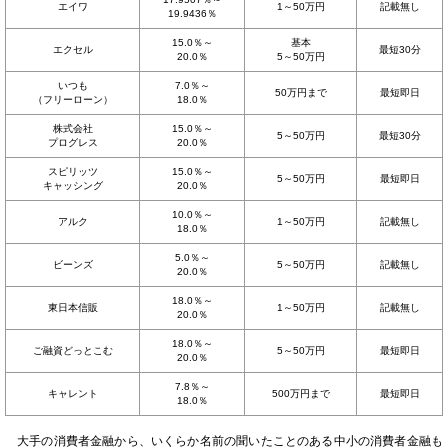
エイワ
1～50万円
記載無し
19.9436％
15.0％～
基本
エクセル
最短30分
20.0％
5～50万円
いつも
7.0％～
50万円まで
最短即日
（フリーローン）
18.0％
株式会社
15.0％～
5～50万円
最短30分
プログレス
20.0％
スピリッツ
15.0％～
5～50万円
最短即日
キャッシング
20.0％
10.0％～
アルク
1～50万円
記載無し
18.0％
5.0％～
ビーンズ
5～50万円
記載無し
20.0％
18.0％～
東日本信販
1～50万円
記載無し
20.0％
18.0％～
ご融資どっとこむ
5～50万円
最短即日
20.0％
7.8％～
キャレント
500万円まで
最短即日
18.0％
大手の消費者金融から、いくらか名前の聞いたことのある中小の消費者金融も