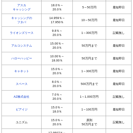
アスカ
18.0％～
5～50万円
最短即日
キャッシング
20.0％
キャッシングの
14.959％～
10～50万円
最短即日
フタバ
17.950％
9.8％～
ライオンズリース
1～300万円
記載無し
20.0％
15.00％～
アルコシステム
50万円まで
最短即日
20.0％
10.00％～
ハローハッピー
50万円まで
最短即日
18.00％
15.0％～
キャネット
1～300万円
最短即日
20.0％
8.0％～
スペース
500万円まで
最短即日
20.0％
7.0％～
AZ株式会社
1～1,000万円
記載無し
20.0％
15.0％～
ビアイジ
1～100万円
最短即日
18.0％
15.0％～
原則
ユニズム
記載無し
20.0％
50万円まで
17.9507％～