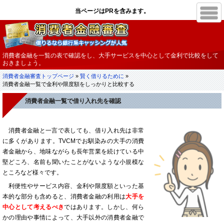
消費者金融を一覧の表で確認をし、大手サービスを中心として金利で比較をして
おきましょう。
消費者金融審査トップページ
»
賢く借りるために
»
消費者金融一覧で金利や限度額をしっかりと比較する
消費者金融一覧で借り入れ先を確認
消費者金融と一言で表しても、借り入れ先は非常
に多くがあります。TVCMでお馴染みの大手の消費
者金融から、地味ながらも長年営業を続けている中
堅どころ、名前も聞いたことがないような小規模な
ところなど様々です。
利便性やサービス内容、金利や限度額といった基
本的な部分も含めると、消費者金融の利用は
大手を
中心として考えるべき
ではあります。しかし、何ら
かの理由や事情によって、大手以外の消費者金融で