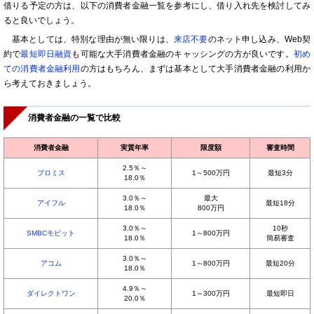
借りる予定の方は、以下の消費者金融一覧を参考にし、借り入れ先を検討してみ
ると良いでしょう。
基本としては、特別な理由が無い限りは、
来店不要
のネット申し込み、Web契
約で
最短即日融資
も可能な大手消費者金融のキャッシングの方が良いです。
初め
ての消費者金融利用
の方はもちろん、まずは基本として大手消費者金融の利用か
ら考えておきましょう。
消費者金融の一覧で比較
消費者金融
実質年率
限度額
審査時間
2.5％～
プロミス
1～500万円
最短3分
18.0％
3.0％～
最大
アイフル
最短18分
18.0％
800万円
3.0％～
10秒
SMBCモビット
1～800万円
18.0％
簡易審査
3.0％～
アコム
1～800万円
最短20分
18.0％
4.9％～
ダイレクトワン
1～300万円
最短即日
20.0％