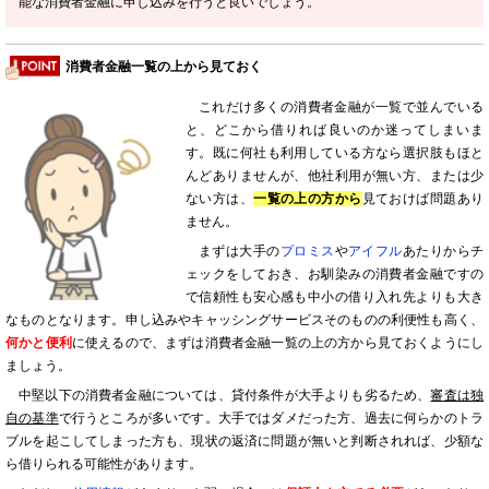
能な消費者金融に申し込みを行うと良いでしょう。
消費者金融一覧の上から見ておく
これだけ多くの消費者金融が一覧で並んでいる
と、どこから借りれば良いのか迷ってしまいま
す。既に何社も利用している方なら選択肢もほと
んどありませんが、他社利用が無い方、または少
ない方は、
一覧の上の方から
見ておけば問題あり
ません。
まずは大手の
プロミス
や
アイフル
あたりからチ
ェックをしておき、お馴染みの消費者金融ですの
で信頼性も安心感も中小の借り入れ先よりも大き
なものとなります。申し込みやキャッシングサービスそのものの利便性も高く、
何かと便利
に使えるので、まずは消費者金融一覧の上の方から見ておくようにし
ましょう。
中堅以下の消費者金融については、貸付条件が大手よりも劣るため、
審査は独
自の基準
で行うところが多いです。大手ではダメだった方、過去に何らかのトラ
ブルを起こしてしまった方も、現状の返済に問題が無いと判断されれば、少額な
ら借りられる可能性があります。