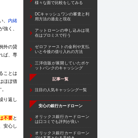
様々な面で比較をしてみる
DCキャッシュワンの審査と利
用方法の過去と現在
い、
内緒
が強く、
アットローンの申し込みは現
在はプロミスで行う
例外の貸
ゼロファーストの金利や支払
いと今後の借り入れの方法
れば、専
三洋信販が展開していたポケ
ットバンクのキャッシング
ることは
記事一覧
はほぼ借
す。
注目の人気キャッシング一覧
繰り返し
安心の銀行カードローン
オリックス銀行カードローン
は不要
と
は口コミでも評判が良い
、安心し
オリックス銀行カードローン
では不要となる手続き