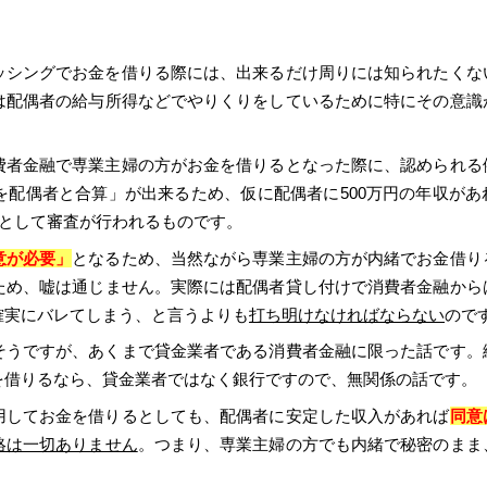
ッシングでお金を借りる際には、出来るだけ周りには知られたくな
は配偶者の給与所得などでやりくりをしているために特にその意識
費者金融で専業主婦の方がお金を借りるとなった際に、認められる
を配偶者と合算」が出来るため、仮に配偶者に500万円の年収があ
円として審査が行われるものです。
意が必要」
となるため、当然ながら専業主婦の方が内緒でお金借り
ため、嘘は通じません。実際には配偶者貸し付けで消費者金融から
確実にバレてしまう、と言うよりも
打ち明けなければならない
ので
そうですが、あくまで貸金業者である消費者金融に限った話です。
を借りるなら、貸金業者ではなく銀行ですので、無関係の話です。
用してお金を借りるとしても、配偶者に安定した収入があれば
同意
絡は一切ありません
。つまり、専業主婦の方でも内緒で秘密のまま