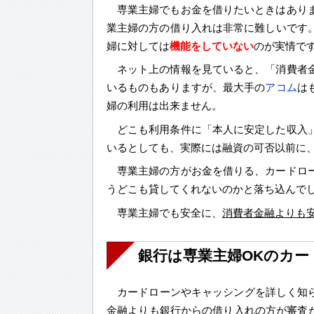
専業主婦でもお金を借りたいときはあり
業主婦の方の借り入れは非常に難しいです
婦に対しては
機能をしていない
のが実情で
ネット上の情報を見ていると、「消費者
いるものもありますが、最大手の
アコム
は
婦の利用は出来ません。
どこも利用条件に「本人に安定した収入
いるとしても、実際には融資の可否以前に
専業主婦の方がお金を借りる、カードロ
うどこも貸してくれないのかと落ち込んで
専業主婦でも安全に、
消費者金融よりも
銀行は専業主婦OKのカー
カードローンやキャッシングを詳しく知
金融よりも銀行からの借り入れの方が
審査