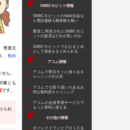
SMBCモビット情報
SMBCモビットのWeb完結な
ら電話連絡も郵送物も無い
豊富に用意されたSMBCモビ
ットの返済はどれが良いのか
SMBCモビットでもおまとめ
、専業主
として借金をまとめられる
く、
初め
アコム情報
アコムで即日すぐに借りるキ
ません。
ャッシングが人気
対象とも
アコムでも取り扱いのあるお
能
です。
得な無利息キャッシング
アコムの会員専用サービスで
もっと便利に使える
りられ
その他の情報
ダイレクトワンとプロミスを