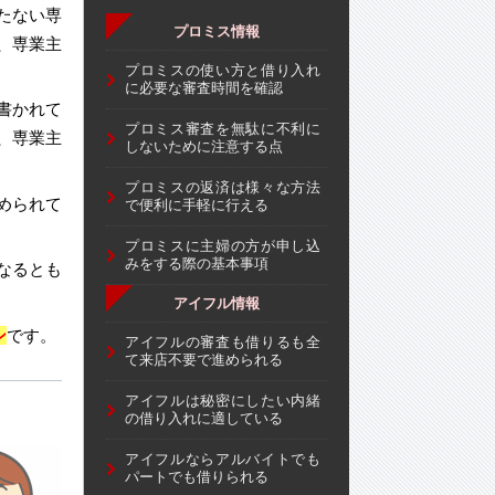
たない専
プロミス情報
、専業主
プロミスの使い方と借り入れ
に必要な審査時間を確認
書かれて
プロミス審査を無駄に不利に
、専業主
しないために注意する点
プロミスの返済は様々な方法
められて
で便利に手軽に行える
プロミスに主婦の方が申し込
みをする際の基本事項
なるとも
アイフル情報
ン
です。
アイフルの審査も借りるも全
て来店不要で進められる
アイフルは秘密にしたい内緒
の借り入れに適している
アイフルならアルバイトでも
パートでも借りられる