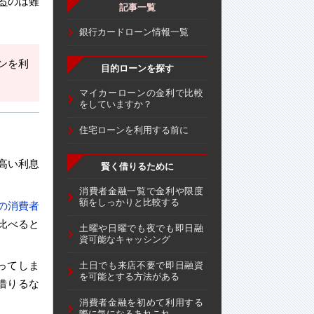
る
のは難
記事一覧
銀行カードローン情報一覧
ンを利
目的ローンを探す
マイカーローンの金利で比較
をしていますか？
住宅ローンを利用する前に
高い利息
賢く借りるために
消費者金融一覧で金利や限度
額をしっかりと比較する
の消費者
比べると
土曜や日曜でも夜でも即日融
資可能なキャッシング
ってしま
土日でも来店不要で即日融資
を可能とする方法がある
借りるな
消費者金融を初めて利用する
際に気になるあれこれ