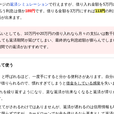
ージの
返済シミュレーション
で行えますが、借り入れ金額を5万円
払う利息は僅か
189円
です。借りる金額を3万円にすれば
113円
の利
済が出来ます。
いとしても、10万円や20万円の借り入れなら月々の支払いは数千
しても返済期間が延びてしまい、最終的な利息総額が膨らんでしま
期間での返済がおすすめです。
して使う
」と呼ばれるほど、一度手にすると分かる便利さがあります。自分
が借りられるので、慣れすぎてしまうと
借金をしている感覚
を失い
れを繰り返すようになり、楽な返済が出来なくなると返済が滞り
す。
立てがされるわけではありませんが、返済が遅れるのは信用情報も
に限らずですが、カードローンでお金を借りるなら基本として返済