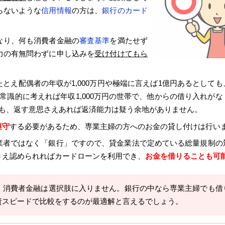
らないような
信用情報
の方は、
銀行のカード
なり、何も消費者金融の
審査基準
を満たせず
力の有無問わずに申し込みを
受け付けてもら
とえ配偶者の年収が1,000万円や極端に言えば1億円あるとしても
常識的に考えれば年収1,000万円の世帯で、他からの借り入れがな
ても、返す意思さえあれば返済能力は疑う余地がありません。
遵守
する必要があるため、専業主婦の方へのお金の貸し付けは行い
業者ではなく「銀行」ですので、貸金業法で定めている総量規制の
さえ認められればカードローンを利用でき、
お金を借りることも可
、消費者金融は選択肢に入りません。銀行の中なら専業主婦でも借
資スピードで比較をするのが最適解と言えるでしょう。