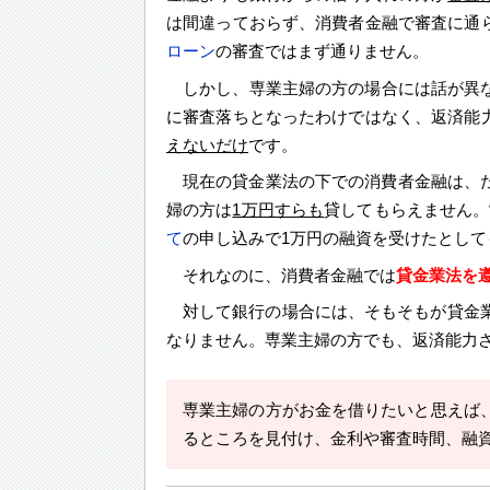
は間違っておらず、消費者金融で審査に通
ローン
の審査ではまず通りません。
しかし、専業主婦の方の場合には話が異
に審査落ちとなったわけではなく、返済能
えないだけ
です。
現在の貸金業法の下での消費者金融は、た
婦の方は
1万円すらも
貸してもらえません。
て
の申し込みで1万円の融資を受けたとし
それなのに、消費者金融では
貸金業法を
対して銀行の場合には、そもそもが貸金
なりません。専業主婦の方でも、返済能力
専業主婦の方がお金を借りたいと思えば
るところを見付け、金利や審査時間、融