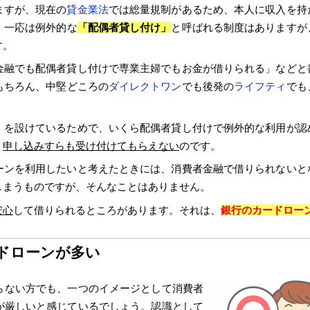
ますが、現在の
貸金業法
では総量規制があるため、本人に収入を持
。一応は例外的な
「配偶者貸し付け」
と呼ばれる制度はありますが
す。
金融でも配偶者貸し付けで専業主婦でもお金が借りられる」などと
もちろん、中堅どころの
ダイレクトワン
でも後発の
ライフティ
でも
」を設けているためで、いくら配偶者貸し付けで例外的な利用が認
、
申し込みすらも受け付けてもらえない
のです。
ーンを利用したいと考えたときには、消費者金融で借りられないと
しまうものですが、そんなことはありません。
安心
して借りられるところがあります。それは、
銀行のカードロー
ドローンが多い
らない方でも、一つのイメージとして消費者
が厳しい
と感じているでしょう。認識として