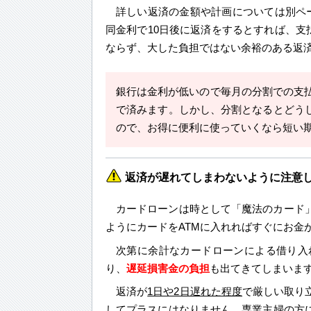
詳しい返済の金額や計画については別ペ
同金利で10日後に返済をするとすれば、支
ならず、大した負担ではない余裕のある返
銀行は金利が低いので毎月の分割での支払
で済みます。しかし、分割となるとどう
ので、お得に便利に使っていくなら短い
返済が遅れてしまわないように注意
カードローンは時として「魔法のカード
ようにカードをATMに入れればすぐにお金
次第に余計なカードローンによる借り入
り、
遅延損害金の負担
も出てきてしまいま
返済が
1日や2日遅れた程度
で厳しい取り
してプラスにはなりません。専業主婦の方