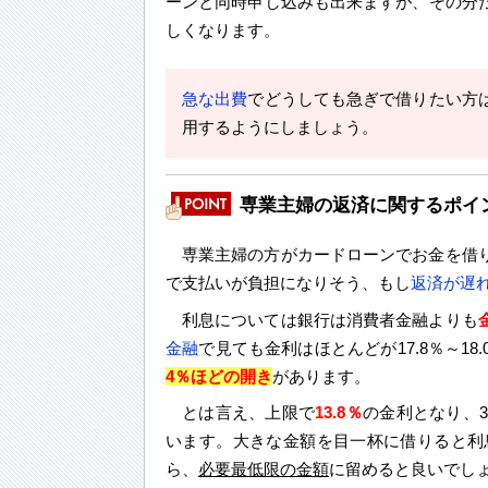
ーンと同時申し込みも出来ますが、その分
しくなります。
急な出費
でどうしても急ぎで借りたい方
用するようにしましょう。
専業主婦の返済に関するポイ
専業主婦の方がカードローンでお金を借
で支払いが負担になりそう、もし
返済が遅
利息については銀行は消費者金融よりも
金融
で見ても金利はほとんどが17.8％～18
4％ほどの開き
があります。
とは言え、上限で
13.8％
の金利となり、
います。大きな金額を目一杯に借りると利
ら、
必要最低限の金額
に留めると良いでし