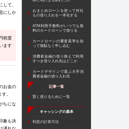
にして、
おまとめローンを使って何社
息にしか
もの借り入れを一本化する
ATM利用手数料がいつでも無
料のカードローンで借りる
円程度
カードローンの審査基準を知
います
って無駄なく申し込む
消費者金融の借り換えで利用
すべき借り入れ先はどこか
カードデザインで選ぶ大手消
費者金融の借り入れ先
のお金の
記事一覧
ます。
賢く借りるために一覧
がちにな
キャッシングの基本
印象も決
利息の計算方法
は遅れな