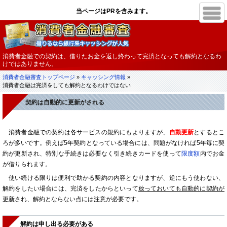
消費者金融での契約は、借りたお金を返し終わって完済となっても解約となるわ
けではありません。
消費者金融審査トップページ
»
キャッシング情報
»
消費者金融は完済をしても解約となるわけではない
契約は自動的に更新がされる
消費者金融での契約は各サービスの規約にもよりますが、
自動更新
とするとこ
ろが多いです。例えば5年契約となっている場合には、問題がなければ5年毎に契
約が更新され、特別な手続きは必要なく引き続きカードを使って
限度額
内でお金
が借りられます。
使い続ける限りは便利で助かる契約の内容となりますが、逆にもう使わない、
解約をしたい場合には、完済をしたからといって
放っておいても自動的に契約が
更新
され、解約とならない点には注意が必要です。
解約は申し出る必要がある