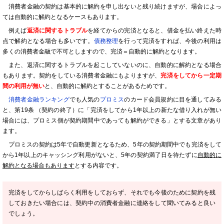
消費者金融の契約は基本的に解約を申し出ないと残り続けますが、場合によっ
ては自動的に解約となるケースもあります。
例えば
返済に関するトラブル
を経てからの完済となると、借金を払い終えた時
点で解約となる場合も多いです。
債務整理
を行って完済をすれば、今後の利用は
多くの消費者金融で不可としますので、完済＝自動的に解約となります。
また、返済に関するトラブルを起こしていないのに、自動的に解約となる場合
もあります。契約をしている消費者金融にもよりますが、
完済をしてから一定期
間の利用が無い
と、自動的に解約とすることがあるためです。
消費者金融ランキング
でも人気の
プロミス
のカード会員規約に目を通してみる
と、第19条 （契約の終了）に「完済をしてから1年以上の新たな借り入れが無い
場合には、プロミス側が契約期間中であっても解約ができる」とする文章があり
ます。
プロミスの契約は5年で自動更新となるため、5年の契約期間中でも完済をして
から1年以上のキャッシング利用がないと、5年の契約満了日を待たずに
自動的に
解約となる場合もあります
とする内容です。
完済をしてからしばらく利用をしておらず、それでも今後のために契約を残
しておきたい場合には、契約中の消費者金融に連絡をして聞いてみると良い
でしょう。