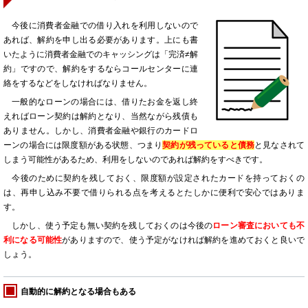
今後に消費者金融での借り入れを利用しないので
あれば、解約を申し出る必要があります。上にも書
いたように消費者金融でのキャッシングは「完済≠解
約」ですので、解約をするならコールセンターに連
絡をするなどをしなければなりません。
一般的なローンの場合には、借りたお金を返し終
えればローン契約は解約となり、当然ながら残債も
ありません。しかし、消費者金融や銀行のカードロ
ーンの場合には限度額がある状態、つまり
契約が残っていると債務
と見なされて
しまう可能性があるため、利用をしないのであれば解約をすべきです。
今後のために契約を残しておく、限度額が設定されたカードを持っておくの
は、再申し込み不要で借りられる点を考えるとたしかに便利で安心ではありま
す。
しかし、使う予定も無い契約を残しておくのは今後の
ローン審査においても不
利になる可能性
がありますので、使う予定がなければ解約を進めておくと良いで
しょう。
自動的に解約となる場合もある