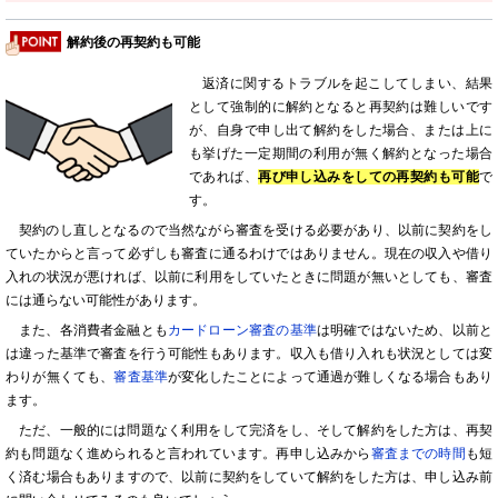
解約後の再契約も可能
返済に関するトラブルを起こしてしまい、結果
として強制的に解約となると再契約は難しいです
が、自身で申し出て解約をした場合、または上に
も挙げた一定期間の利用が無く解約となった場合
であれば、
再び申し込みをしての再契約も可能
で
す。
契約のし直しとなるので当然ながら審査を受ける必要があり、以前に契約をし
ていたからと言って必ずしも審査に通るわけではありません。現在の収入や借り
入れの状況が悪ければ、以前に利用をしていたときに問題が無いとしても、審査
には通らない可能性があります。
また、各消費者金融とも
カードローン審査の基準
は明確ではないため、以前と
は違った基準で審査を行う可能性もあります。収入も借り入れも状況としては変
わりが無くても、
審査基準
が変化したことによって通過が難しくなる場合もあり
ます。
ただ、一般的には問題なく利用をして完済をし、そして解約をした方は、再契
約も問題なく進められると言われています。再申し込みから
審査までの時間
も短
く済む場合もありますので、以前に契約をしていて解約をした方は、申し込み前