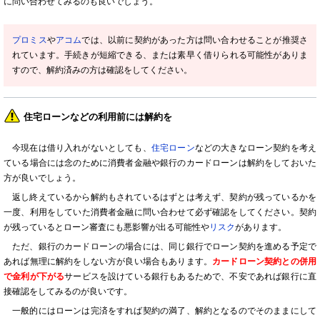
に問い合わせてみるのも良いでしょう。
プロミス
や
アコム
では、以前に契約があった方は問い合わせることが推奨さ
れています。手続きが短縮できる、または素早く借りられる可能性がありま
すので、解約済みの方は確認をしてください。
住宅ローンなどの利用前には解約を
今現在は借り入れがないとしても、
住宅ローン
などの大きなローン契約を考え
ている場合には念のために消費者金融や銀行のカードローンは解約をしておいた
方が良いでしょう。
返し終えているから解約もされているはずとは考えず、契約が残っているかを
一度、利用をしていた消費者金融に問い合わせて必ず確認をしてください。契約
が残っているとローン審査にも悪影響が出る可能性や
リスク
があります。
ただ、銀行のカードローンの場合には、同じ銀行でローン契約を進める予定で
あれば無理に解約をしない方が良い場合もあります。
カードローン契約との併用
で金利が下がる
サービスを設けている銀行もあるためで、不安であれば銀行に直
接確認をしてみるのが良いです。
一般的にはローンは完済をすれば契約の満了、解約となるのでそのままにして